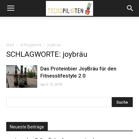
Start
Schlagworte
Joybräu
SCHLAGWORTE: joybräu
Das Proteinbier JoyBräu für den
Fitnesslifestyle 2.0
April 13, 2018
Neueste Beiträge