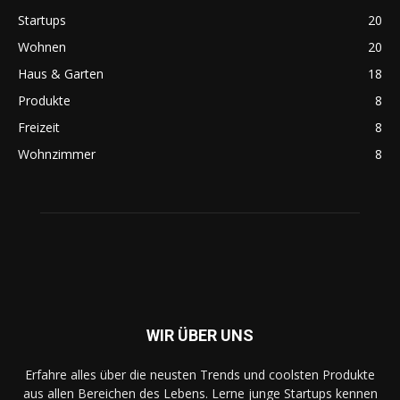
Startups
20
Wohnen
20
Haus & Garten
18
Produkte
8
Freizeit
8
Wohnzimmer
8
WIR ÜBER UNS
Erfahre alles über die neusten Trends und coolsten Produkte
aus allen Bereichen des Lebens. Lerne junge Startups kennen