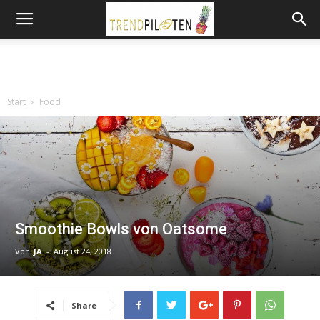
Start
Food
Smoothie Bowls von Oatsome
Von
JA
-
August 24, 2018
Share