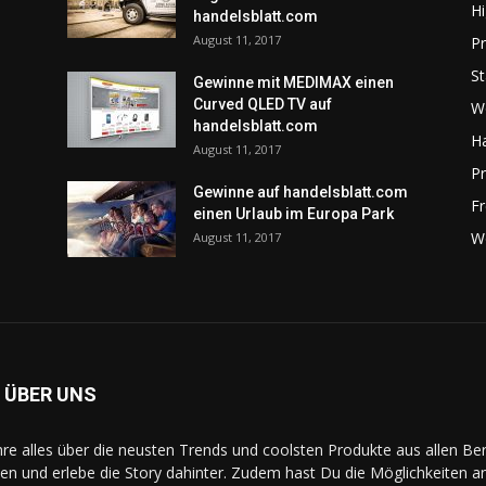
Hi
handelsblatt.com
August 11, 2017
P
St
Gewinne mit MEDIMAX einen
Curved QLED TV auf
W
handelsblatt.com
H
August 11, 2017
P
Gewinne auf handelsblatt.com
Fr
einen Urlaub im Europa Park
W
August 11, 2017
 ÜBER UNS
hre alles über die neusten Trends und coolsten Produkte aus allen Be
en und erlebe die Story dahinter. Zudem hast Du die Möglichkeiten a