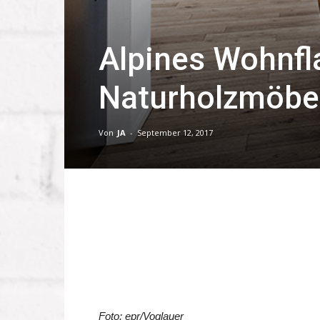
Alpines Wohnfla
Naturholzmöbe
Von
JA
-
September 12, 2017
Foto: epr/Voglauer