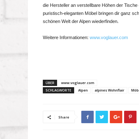
die Hersteller an verstellbare Höhen der Tisch
puristisch-eleganten Möbel bringen dir ganz sch
schönen Welt der Alpen wiederfinden.
Weitere Informationen:
www.voglauer.com
ÜBER
www.voglauer.com
SCHLAGWORTE
Alpen
alpines Wohnflair
Möb
Share