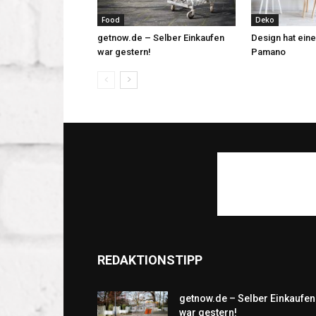
Food
Deko
getnow.de – Selber Einkaufen
Design hat eine
war gestern!
Pamano
REDAKTIONSTIPP
getnow.de – Selber Einkaufen
war gestern!