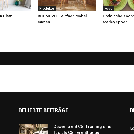
Produkte
Food
n Platz –
ROOMOVO – einfach Möbel
Praktische Koch
mieten
Marley Spoon
BELIEBTE BEITRÄGE
B
Gewinne mit CSI Training einen
G
Tag als CSI-Ermittler auf