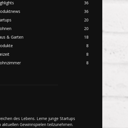
ghlights
36
roduktnews
36
artups
20
ohnen
20
aus & Garten
18
rodukte
8
eizeit
8
ohnzimmer
8
reichen des Lebens. Lerne junge Startups
n aktuellen Gewinnspielen teilzunehmen.